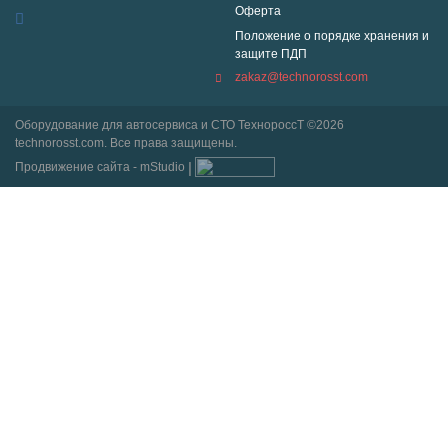
Оферта
Положение о порядке хранения и
защите ПДП
zakaz@technorosst.com
Оборудование для автосервиса и СТО ТехнороссТ ©2026
technorosst.com. Все права защищены.
Продвижение сайта - mStudio