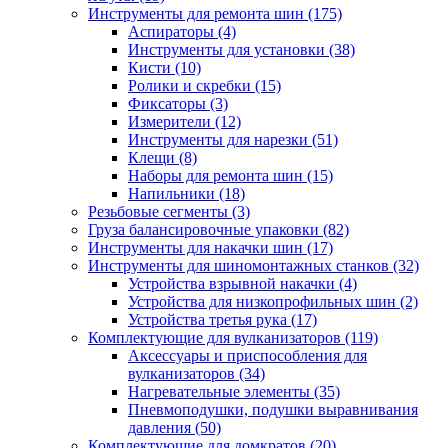
Инструменты для ремонта шин
(175)
Аспираторы
(4)
Инструменты для установки
(38)
Кисти
(10)
Ролики и скребки
(15)
Фиксаторы
(3)
Измерители
(12)
Инструменты для нарезки
(51)
Клещи
(8)
Наборы для ремонта шин
(15)
Напильники
(18)
Резьбовые сегменты
(3)
Груза балансировочные упаковки
(82)
Инструменты для накачки шин
(17)
Инструменты для шиномонтажных станков
(32)
Устройства взрывной накачки
(4)
Устройства для низкопрофильных шин
(2)
Устройства третья рука
(17)
Комплектующие для вулканизаторов
(119)
Аксессуары и приспособления для
вулканизаторов
(34)
Нагревательные элементы
(35)
Пневмоподушки, подушки выравнивания
давления
(50)
Комплектующие для домкратов
(20)