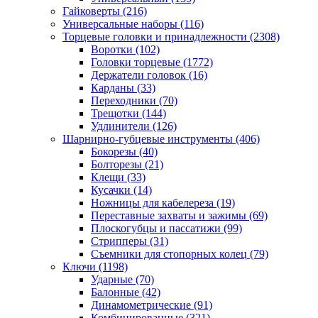
Гайковерты
(216)
Универсальные наборы
(116)
Торцевые головки и принадлежности
(2308)
Воротки
(102)
Головки торцевые
(1772)
Держатели головок
(16)
Карданы
(33)
Переходники
(70)
Трещотки
(144)
Удлинители
(126)
Шарнирно-губцевые инструменты
(406)
Бокорезы
(40)
Болторезы
(21)
Клещи
(33)
Кусачки
(14)
Ножницы для кабелереза
(19)
Переставные захваты и зажимы
(69)
Плоскогубцы и пассатижи
(99)
Стрипперы
(31)
Съемники для стопорных колец
(79)
Ключи
(1198)
Ударные
(70)
Балонные
(42)
Динамометрические
(91)
Комбинированные
(321)