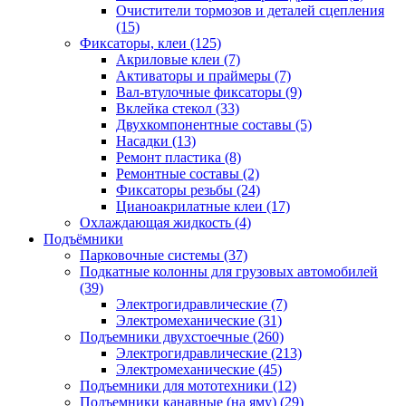
Очистители тормозов и деталей сцепления
(15)
Фиксаторы, клеи
(125)
Акриловые клеи
(7)
Активаторы и праймеры
(7)
Вал-втулочные фиксаторы
(9)
Вклейка стекол
(33)
Двухкомпонентные составы
(5)
Насадки
(13)
Ремонт пластика
(8)
Ремонтные составы
(2)
Фиксаторы резьбы
(24)
Цианоакрилатные клеи
(17)
Охлаждающая жидкость
(4)
Подъёмники
Парковочные системы
(37)
Подкатные колонны для грузовых автомобилей
(39)
Электрогидравлические
(7)
Электромеханические
(31)
Подъемники двухстоечные
(260)
Электрогидравлические
(213)
Электромеханические
(45)
Подъемники для мототехники
(12)
Подъемники канавные (на яму)
(29)