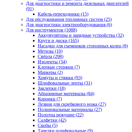
Для диагностики и ремонта дизельных двигателей
(91)
Кабель-переходники
(15)
Для обслуживания топливных систем
(25)
Для диагностики электрооборудования
(6)
Для инструментов
(1088)
Аккумуляторы и зарядные устройства
(32)
Круги и диски
(165)
Насадки для съемников стопорных колец
(8)
Метизы
(10)
Свёрла
(298)
Изоленты
(34)
Клеевые стержни
(7)
Маркеры
(2)
Хомуты и стяжки
(93)
Шлифовальные ленты
(31)
Заклепки
(18)
Абразивные материалы
(84)
Коронки
(7)
Лезвия для скребкового ножа
(27)
Полировальные материалы
(27)
Полотна режущие
(22)
Салфетки
(42)
Скобы
(5)
Тарелки шлифовальные
(9)