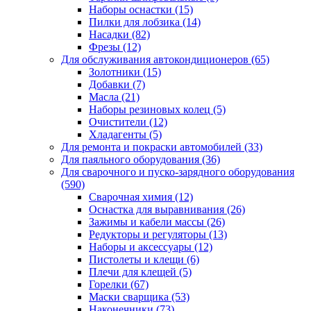
Наборы оснастки
(15)
Пилки для лобзика
(14)
Насадки
(82)
Фрезы
(12)
Для обслуживания автокондиционеров
(65)
Золотники
(15)
Добавки
(7)
Масла
(21)
Наборы резиновых колец
(5)
Очистители
(12)
Хладагенты
(5)
Для ремонта и покраски автомобилей
(33)
Для паяльного оборудования
(36)
Для сварочного и пуско-зарядного оборудования
(590)
Сварочная химия
(12)
Оснастка для выравнивания
(26)
Зажимы и кабели массы
(26)
Редукторы и регуляторы
(13)
Наборы и аксессуары
(12)
Пистолеты и клещи
(6)
Плечи для клещей
(5)
Горелки
(67)
Маски сварщика
(53)
Наконечники
(73)