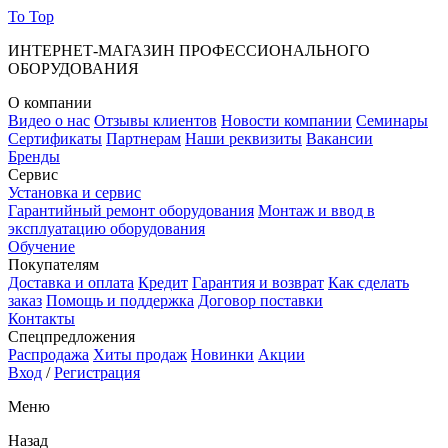
To Top
ИНТЕРНЕТ-МАГАЗИН ПРОФЕССИОНАЛЬНОГО
ОБОРУДОВАНИЯ
О компании
Видео о нас
Отзывы клиентов
Новости компании
Семинары
Сертификаты
Партнерам
Наши реквизиты
Вакансии
Бренды
Сервис
Установка и сервис
Гарантийный ремонт оборудования
Монтаж и ввод в
эксплуатацию оборудования
Обучение
Покупателям
Доставка и оплата
Кредит
Гарантия и возврат
Как сделать
заказ
Помощь и поддержка
Договор поставки
Контакты
Спецпредложения
Распродажа
Хиты продаж
Новинки
Акции
Вход
/
Регистрация
Меню
Назад