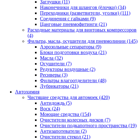
Заглушки
(11)
Наконечники для шлангов (ёлочки)
(34)
Переходники (разветвители, уголки)
(111)
Соединения с гайками
(9)
Цанговые пневмофитинги
(21)
Расходные материалы для винтовых компрессоров
(4)
Фильтра, масла, осушители для пневмолинии
(145)
Аэрозольные сепараторы
(9)
Блоки подготовки воздуха
(21)
Масла
(32)
Осушители
(7)
Редукторы воздушные
(2)
Ресиверы
(3)
Фильтры влагоотделители
(48)
Лубрикаторы
(21)
Автохимия
Чистящие средства для автомоек
(420)
Антидождь
(5)
Воск
(24)
Моющие средства
(154)
Очистители колесных дисков
(7)
Очистители подкапотного пространства
(19)
Антизапотеватели
(2)
Очистители стекол
(21)