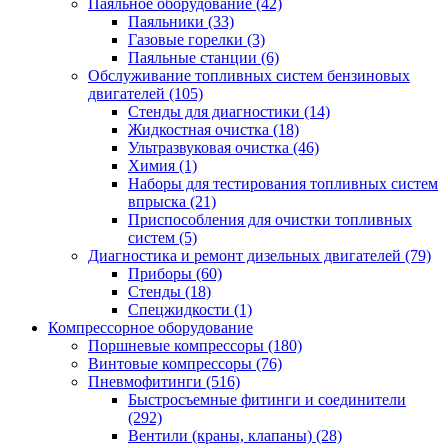
Паяльное оборудование
(42)
Паяльники
(33)
Газовые горелки
(3)
Паяльные станции
(6)
Обслуживание топливных систем бензиновых
двигателей
(105)
Стенды для диагностики
(14)
Жидкостная очистка
(18)
Ультразвуковая очистка
(46)
Химия
(1)
Наборы для тестирования топливных систем
впрыска
(21)
Приспособления для очистки топливных
систем
(5)
Диагностика и ремонт дизельных двигателей
(79)
Приборы
(60)
Стенды
(18)
Спецжидкости
(1)
Компрессорное оборудование
Поршневые компрессоры
(180)
Винтовые компрессоры
(76)
Пневмофитинги
(516)
Быстросъемные фитинги и соединители
(292)
Вентили (краны, клапаны)
(28)