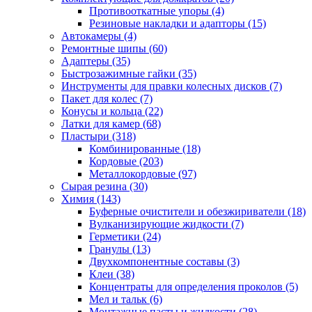
Противооткатные упоры
(4)
Резиновые накладки и адапторы
(15)
Автокамеры
(4)
Ремонтные шипы
(60)
Адаптеры
(35)
Быстрозажимные гайки
(35)
Инструменты для правки колесных дисков
(7)
Пакет для колес
(7)
Конусы и кольца
(22)
Латки для камер
(68)
Пластыри
(318)
Комбинированные
(18)
Кордовые
(203)
Металлокордовые
(97)
Сырая резина
(30)
Химия
(143)
Буферные очистители и обезжириватели
(18)
Вулканизирующие жидкости
(7)
Герметики
(24)
Гранулы
(13)
Двухкомпонентные составы
(3)
Клеи
(38)
Концентраты для определения проколов
(5)
Мел и тальк
(6)
Монтажные пасты и жидкости
(28)