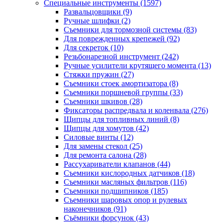
Специальные инструменты
(1597)
Развальцовщики
(9)
Ручные шлифки
(2)
Съемники для тормозной системы
(83)
Для поврежденных крепежей
(92)
Для секреток
(10)
Резьбонарезной инструмент
(242)
Ручные усилители крутящего момента
(13)
Стяжки пружин
(27)
Съемники стоек амортизатора
(8)
Съемники поршневой группы
(33)
Съемники шкивов
(28)
Фиксаторы распредвала и коленвала
(276)
Щипцы для топливных линий
(8)
Щипцы для хомутов
(42)
Силовые винты
(12)
Для замены стекол
(25)
Для ремонта салона
(28)
Рассухариватели клапанов
(44)
Съемники кислородных датчиков
(18)
Съемники масляных фильтров
(116)
Съемники подшипников
(185)
Съемники шаровых опор и рулевых
наконечников
(91)
Съёмники форсунок
(43)