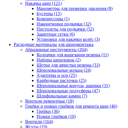
Накачка шин
(121)
Манометры для проверки давления
(8)
Бустеры
(15)
Компрессоры
(1)
Наконечники подкачки
(32)
Пистолеты для подкачки
(52)
Защитные сетки
(6)
Установки для накачки колёс
(3)
Расходные материалы для шиномонтажа
Абразивные инструменты
(204)
Колпачки для вырезания резины
(11)
Наборы шероховок
(2)
Щетки для зачистки резины
(33)
Шероховальные кольца
(24)
Адаптеры и оси
(25)
Карбидные расточки
(25)
Шероховальные конусы, шарики
(31)
Шероховальные полусферы
(47)
Шлифовальные камни
(7)
Вентили ремонтные
(18)
Грибки и ножки грибков для ремонта шин
(46)
Грибки
(36)
Ножки грибков
(10)
Вентили
(164)
Жгуты
(19)