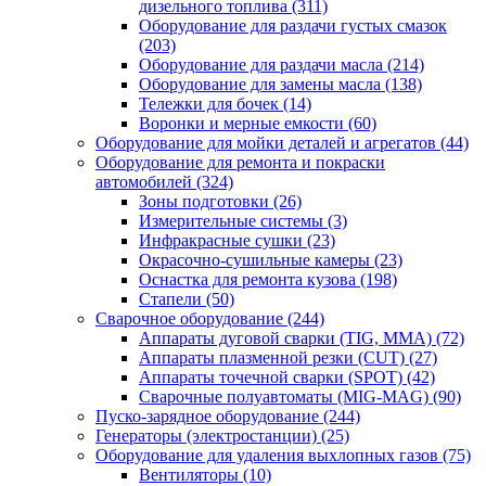
дизельного топлива
(311)
Оборудование для раздачи густых смазок
(203)
Оборудование для раздачи масла
(214)
Оборудование для замены масла
(138)
Тележки для бочек
(14)
Воронки и мерные емкости
(60)
Оборудование для мойки деталей и агрегатов
(44)
Оборудование для ремонта и покраски
автомобилей
(324)
Зоны подготовки
(26)
Измерительные системы
(3)
Инфракрасные сушки
(23)
Окрасочно-сушильные камеры
(23)
Оснастка для ремонта кузова
(198)
Стапели
(50)
Сварочное оборудование
(244)
Аппараты дуговой сварки (TIG, MMA)
(72)
Аппараты плазменной резки (CUT)
(27)
Аппараты точечной сварки (SPOT)
(42)
Сварочные полуавтоматы (MIG-MAG)
(90)
Пуско-зарядное оборудование
(244)
Генераторы (электростанции)
(25)
Оборудование для удаления выхлопных газов
(75)
Вентиляторы
(10)