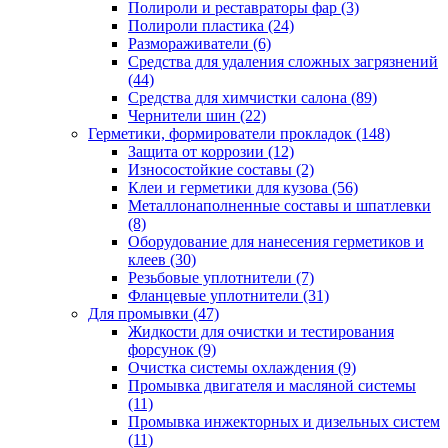
Полироли и реставраторы фар
(3)
Полироли пластика
(24)
Размораживатели
(6)
Средства для удаления сложных загрязнений
(44)
Средства для химчистки салона
(89)
Чернители шин
(22)
Герметики, формирователи прокладок
(148)
Защита от коррозии
(12)
Износостойкие составы
(2)
Клеи и герметики для кузова
(56)
Металлонаполненные составы и шпатлевки
(8)
Оборудование для нанесения герметиков и
клеев
(30)
Резьбовые уплотнители
(7)
Фланцевые уплотнители
(31)
Для промывки
(47)
Жидкости для очистки и тестирования
форсунок
(9)
Очистка системы охлаждения
(9)
Промывка двигателя и масляной системы
(11)
Промывка инжекторных и дизельных систем
(11)