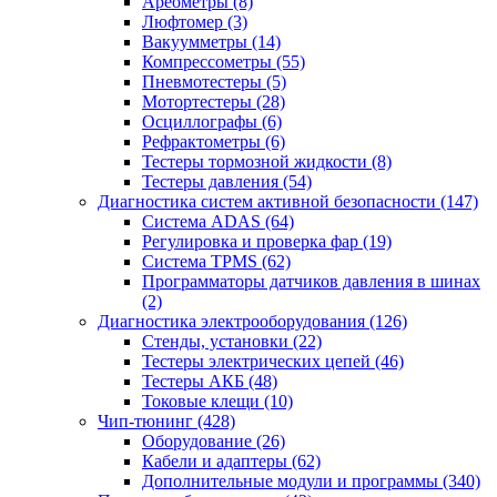
Ареометры
(8)
Люфтомер
(3)
Вакуумметры
(14)
Компрессометры
(55)
Пневмотестеры
(5)
Мотортестеры
(28)
Осциллографы
(6)
Рефрактометры
(6)
Тестеры тормозной жидкости
(8)
Тестеры давления
(54)
Диагностика систем активной безопасности
(147)
Система ADAS
(64)
Регулировка и проверка фар
(19)
Система TPMS
(62)
Программаторы датчиков давления в шинах
(2)
Диагностика электрооборудования
(126)
Стенды, установки
(22)
Тестеры электрических цепей
(46)
Тестеры АКБ
(48)
Токовые клещи
(10)
Чип-тюнинг
(428)
Оборудование
(26)
Кабели и адаптеры
(62)
Дополнительные модули и программы
(340)