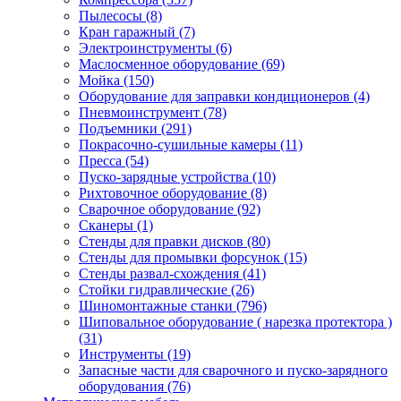
Пылесосы
(8)
Кран гаражный
(7)
Электроинструменты
(6)
Маслосменное оборудование
(69)
Мойка
(150)
Оборудование для заправки кондиционеров
(4)
Пневмоинструмент
(78)
Подъемники
(291)
Покрасочно-сушильные камеры
(11)
Пресса
(54)
Пуско-зарядные устройства
(10)
Рихтовочное оборудование
(8)
Сварочное оборудование
(92)
Сканеры
(1)
Стенды для правки дисков
(80)
Стенды для промывки форсунок
(15)
Стенды развал-схождения
(41)
Стойки гидравлические
(26)
Шиномонтажные станки
(796)
Шиповальное оборудование ( нарезка протектора )
(31)
Инструменты
(19)
Запасные части для сварочного и пуско-зарядного
оборудования
(76)