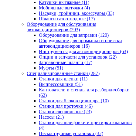
Катушки вытяжные
(11)
Мобильные вытяжки
(4)
Насадки, тройники, аксессуары
(33)
Шланги газоотводные
(17)
Оборудование для обслуживания
автокондиционеров
(293)
Оборудование для заправки
(120)
Оборудование для промывки и очистки
автокондиционеров
(16)
Инструменты для автокондиционеров
(63)
Опции и запчасти для установок
(22)
Заправочные шланги
(17)
Муфты
(51)
Специализированные станки
(287)
Станки для клепки
(11)
Выпрессовщики
(51)
Кантователи и стенды для разборки/сборки
(62)
Станки для блоков цилиндра
(10)
Станки для проточки
(46)
Станки сверлильные
(23)
Насосы
(21)
Станки для шлифовки и притирки клапанов
(4)
Пескоструйные установки
(32)