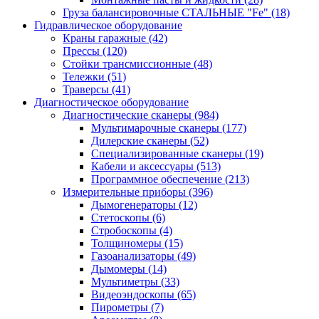
Груза балансировочные СТАЛЬНЫЕ "Fe"
(18)
Гидравлическое оборудование
Краны гаражные
(42)
Прессы
(120)
Стойки трансмиссионные
(48)
Тележки
(51)
Траверсы
(41)
Диагностическое оборудование
Диагностические сканеры
(984)
Мультимарочные сканеры
(177)
Дилерские сканеры
(52)
Специализированные сканеры
(19)
Кабели и аксессуары
(513)
Программное обеспечение
(213)
Измерительные приборы
(396)
Дымогенераторы
(12)
Стетоскопы
(6)
Стробоскопы
(4)
Толщиномеры
(15)
Газоанализаторы
(49)
Дымомеры
(14)
Мультиметры
(33)
Видеоэндоскопы
(65)
Пирометры
(7)